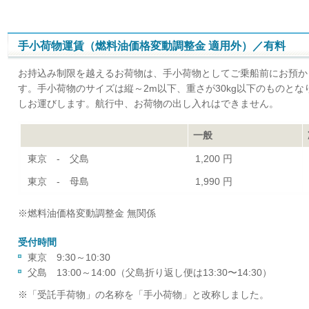
手小荷物運賃（燃料油価格変動調整金 適用外）／有料
お持込み制限を越えるお荷物は、手小荷物としてご乗船前にお預か
す。手小荷物のサイズは縦～2m以下、重さが30kg以下のものと
しお運びします。航行中、お荷物の出し入れはできません。
一般
東京 - 父島
1,200 円
東京 - 母島
1,990 円
※燃料油価格変動調整金 無関係
受付時間
東京 9:30～10:30
父島 13:00～14:00（父島折り返し便は13:30〜14:30）
※「受託手荷物」の名称を「手小荷物」と改称しました。