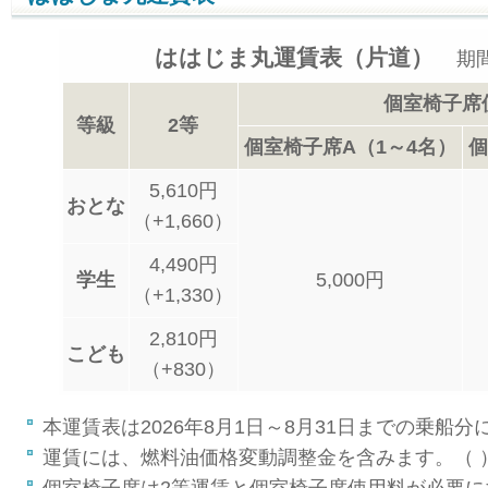
ははじま丸運賃表（片道）
期間
個室椅子席
等級
2等
個室椅子席A（1～4名）
個
5,610円
おとな
（+1,660）
4,490円
学生
5,000円
（+1,330）
2,810円
こども
（+830）
本運賃表は2026年8月1日～8月31日までの乗船
運賃には、燃料油価格変動調整金を含みます。（ 