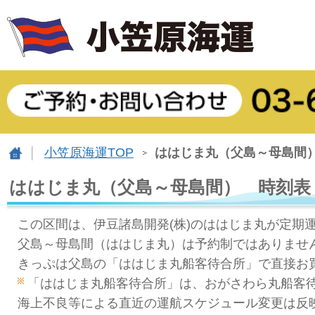
小笠原海運TOP
ははじま丸（父島～母島間
ははじま丸（父島～母島間） 時刻表
この区間は、伊豆諸島開発(株)のははじま丸が定期
父島～母島間（ははじま丸）は予約制ではありませ
きっぷは父島の「ははじま丸船客待合所」で直接お
「ははじま丸船客待合所」は、おがさわら丸船客
海上不良等による直近の運航スケジュール変更は反